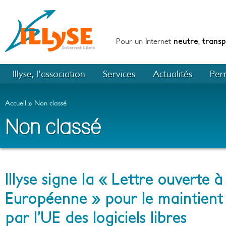
Pour un Internet
neutre
,
trans
Illyse, l’association
Services
Actualités
Per
Accueil
Non classé
Non classé
Illyse signe la « Lettre ouverte 
Européenne » pour le maintient
par l’UE des logiciels libres