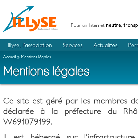
Pour un Internet
neutre
,
trans
Illyse, l’association
Services
Actualités
Per
Accueil
Mentions légales
Mentions légales
Ce site est géré par les membres de 
déclarée à la préfecture du Rh
W691079199.
Il est hébergé sur l’infrastructur